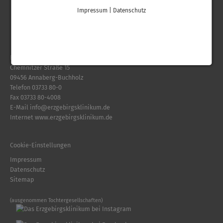
Impressum
|
Datenschutz
Erzgebirgsklinikum gGmbH
Chemnitzer Straße 15
09456 Annaberg-Buchholz
Telefon
03733 80-0
Fax 03733 80-4008
E-Mail
info
@
erzgebirgsklinikum.de
Internet
www.erzgebirgsklinikum.de
Cookie-Einstellungen
Impressum
Datenschutz
Sitemap
(ausgenommen Tochtergesellschaften)