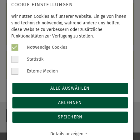
COOKIE EINSTELLUNGEN
01.09.2026
Wir nutzen Cookies auf unserer Website. Einige von ihnen
18:00 Uhr
sind technisch notwendig, während andere uns helfen,
diese Website zu verbessern oder zusätzliche
Erzgebirgsklinikum gGmbH, Station 13, Chemnitzer
Funktionalitäten zur Verfügung zu stellen.
Str. 15, 09456 Annaberg-Buchholz
Notwendige Cookies
Statistik
Anmeldung
Tel.:
03733 80-1300
Externe Medien
ALLE AUSWÄHLEN
ABLEHNEN
ZURÜCK
SPEICHERN
Details anzeigen