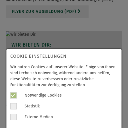
FLYER ZUR AUSBILDUNG (PDF)
WIR BIETEN DIR:
Ausbildungskonditionen (PDF)
COOKIE EINSTELLUNGEN
individuelle Betreuung durch Praxisanleiter
Wir nutzen Cookies auf unserer Website. Einige von ihnen
Lernen und Arbeiten an einer modernen Medizinischen
sind technisch notwendig, während andere uns helfen,
Berufsfachschule und im Klinikum
diese Website zu verbessern oder zusätzliche
30 Tage Urlaub pro Jahr
Funktionalitäten zur Verfügung zu stellen.
mehr
ab dem ersten Tag klare Strukturierung der Ausbildung
Notwendige Cookies
eine Jugend-Auszubildendenvertretung
Tablet
Statistik
Perspektiven für die Zukunft –…
DU BIST HIER GENAU RICHTIG, WENN DU:
Externe Medien
kranke, hilfsbedürftige Menschen unterstützen und