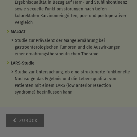
Ergebnisqualität in Bezug auf Harn- und Stuhlinkontinenz
sowie sexuelle Funktionsstörungen nach tiefen
Erzgebirgsklinikum gGmbH
Labor Chemnitz - Zentrum für
kolorektalen Karzinomeingriffen, prä- und postoperativer
Haus Zschopau
Diagnostik GmbH
Vergleich
Klinik für Innere Medizin
Praxis für medizinische
Gastroenterologie /
MALGAT
Genetik
Chemotherapie
Genetische Beratung
Studie zur Prävalenz der Mangelernährung bei
Herr Ivo Wobat
Dr. med. Sonja Wegscheider
gastroenterologischen Tumoren und die Auswirkungen
Alte Marienberger Str. 52
Flemmingstr. 2
einer ernährungstherapeutischen Therapie
09405 Zschopau
09116 Chemnitz
LARS-Studie
Erzgebirgsklinikum MVZ
Erzgebirgsklinikum gGmbH
Studie zur Untersuchung, ob eine strukturierte funktionelle
gGmbH
Haus Zschopau
Nachsorge das Ergebnis und die Lebensqualität von
Medizinisches
Patienten mit einem LARS (low anterior resection
Versorgungszentrum
Klinik für Psychiatrie und
syndrome) beeinflussen kann
Praxis für Hämatologie uns
Psychotherapie
internistische Onkologie
Psychoonkologie
Dr. med. Florian Mies
Frau Dipl.-Psychologin Anne
Lugauer Straße 1
Ferber
ZURÜCK
09376 Oelsnitz
Alte Marienberger Str. 52
09405 Zschopau