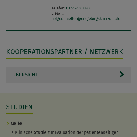
Telefon:
03725 40-3320
E-Mail:
holger.mueller
@
erzgebirgsklinikum.de
KOOPERATIONSPARTNER / NETZWERK
ÜBERSICHT
Erzgebirgsklinikum gGmbH
Haus Zschopau
STUDIEN
Küche / Diätberatung
Ernährungsberatung
Herr Stefan Schmiedl
MErkE
Alte Marienberger Str. 52
Klinische Studie zur Evaluation der patientenseitigen
09405 Zschopau