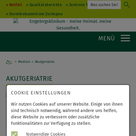
Notfall
Qualitätsberichte
Zentrale Terminvergabe
Darmkrebszentrum Zschopau
MENÜ
Medizin
Akutgeriatrie
Home
AKUTGERIATRIE
COOKIE EINSTELLUNGEN
Wir nutzen Cookies auf unserer Website. Einige von ihnen
KLINIK FÜR AKUTGERIATRIE
sind technisch notwendig, während andere uns helfen,
diese Website zu verbessern oder zusätzliche
Haus Stollberg
Funktionalitäten zur Verfügung zu stellen.
Notwendige Cookies