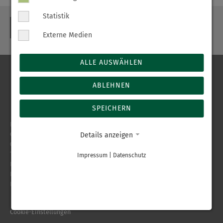
Statistik
ZURÜCK
Externe Medien
ALLE AUSWÄHLEN
ABLEHNEN
SPEICHERN
Erzgebirgsklinikum gGmbH
Chemnitzer Straße 15
Details anzeigen
09456 Annaberg-Buchholz
Telefon
03733 80-0
Impressum
|
Datenschutz
Fax 03733 80-4008
E-Mail
info
@
erzgebirgsklinikum.de
Internet
www.erzgebirgsklinikum.de
Cookie-Einstellungen