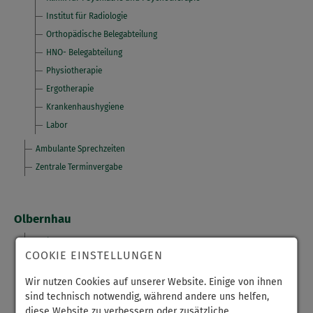
Institut für Radiologie
Orthopädische Belegabteilung
HNO- Belegabteilung
Physiotherapie
Ergotherapie
Krankenhaushygiene
Labor
Ambulante Sprechzeiten
Zentrale Terminvergabe
Olbernhau
Patienten & Besucher
COOKIE EINSTELLUNGEN
Ankunft
Wir nutzen Cookies auf unserer Website. Einige von ihnen
Aufenthalt
sind technisch notwendig, während andere uns helfen,
Entlassung
diese Website zu verbessern oder zusätzliche