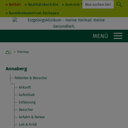
Notfall
Qualitätsberichte
Zentrale Terminvergabe
Darmkrebszentrum Zschopau
MENÜ
Sitemap
Home
Annaberg
Patienten & Besucher
Ankunft
Aufenthalt
Entlassung
Besucher
Anfahrt & Parken
Lob & Kritik