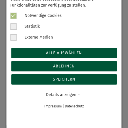
Besucher
Funktionalitäten zur Verfügung zu stellen.
Anfahrt & Parken
Notwendige Cookies
Lob & Kritik
Statistik
Kliniken & Abteilungen
Zentrale Notaufnahme
Externe Medien
Klinik für Chirurgie
Klinik für Innere Medizin
ALLE AUSWÄHLEN
Klinik für Anästhesie und Intensivmedizin
ABLEHNEN
Institut für Radiologie
Physiotherapie
SPEICHERN
Krankenhaushygiene
Labor
Details anzeigen
Ambulante Sprechzeiten
Zentrale Terminvergabe
Impressum
|
Datenschutz
Medizin