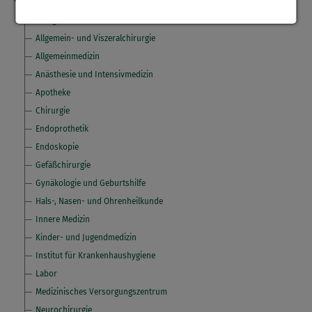
Akutgeriatrie
Allgemein- und Viszeralchirurgie
Allgemeinmedizin
Anästhesie und Intensivmedizin
Apotheke
Chirurgie
Endoprothetik
Endoskopie
Gefäßchirurgie
Gynäkologie und Geburtshilfe
Hals-, Nasen- und Ohrenheilkunde
Innere Medizin
Kinder- und Jugendmedizin
Institut für Krankenhaushygiene
Labor
Medizinisches Versorgungszentrum
Neurochirurgie