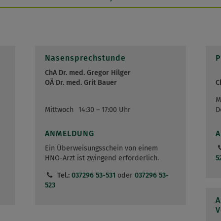
Nasensprechstunde
P
ChA Dr. med. Gregor Hilger
OÄ Dr. med. Grit Bauer
C
M
Mittwoch
14:30 – 17:00 Uhr
D
ANMELDUNG
Ein Überweisungsschein von einem
HNO-Arzt ist zwingend erforderlich.
5
Tel.:
037296 53-531
oder
037296 53-
523
A
V