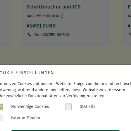
Schrittmacher und ICD
P
nach Vereinbarung
n
ANMELDUNG
Tel.:
037296 53-765
OOKIE EINSTELLUNGEN
ir nutzen Cookies auf unserer Website. Einige von ihnen sind technisc
otwendig, während andere uns helfen, diese Website zu verbessern
ZIN UND BEATMUNGSTHERAPIE
der zusätzliche Funktionalitäten zur Verfügung zu stellen.
Notwendige Cookies
Statistik
l
Externe Medien