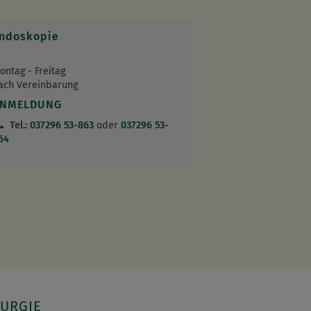
ndoskopie
ontag - Freitag
ach Vereinbarung
ANMELDUNG
Tel.:
037296 53-863
oder
037296 53-
64
RURGIE