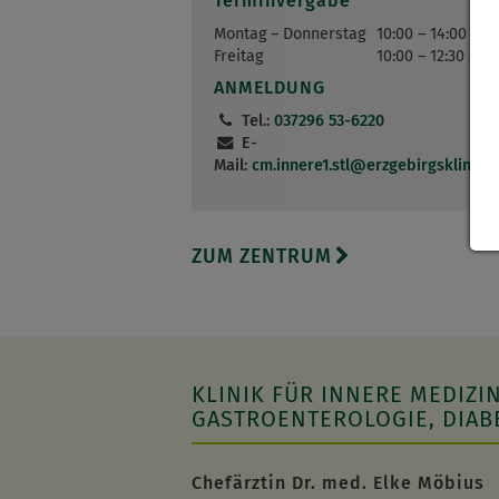
Terminvergabe
Montag – Donnerstag
10:00 – 14:00 Uhr
Freitag
10:00 – 12:30 Uhr
ANMELDUNG
Tel.:
037296 53-6220
E-
Mail:
cm.innere1.stl
@
erzgebirgskliniku
ZUM ZENTRUM
KLINIK FÜR INNERE MEDIZIN
GASTROENTEROLOGIE, DIAB
Chefärztin Dr. med. Elke Möbius