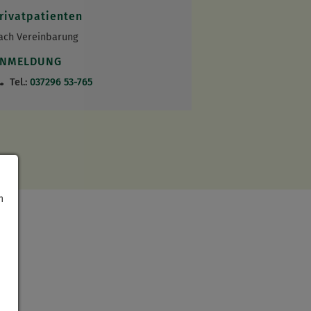
rivatpatienten
ach Vereinbarung
ANMELDUNG
Tel.:
037296 53-765
h