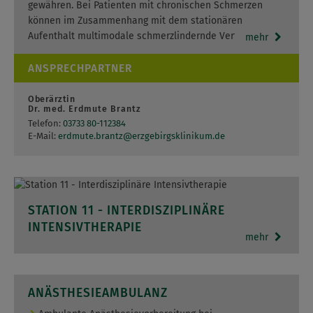
gewähren. Bei Patienten mit chronischen Schmerzen
können im Zusammenhang mit dem stationären
Aufenthalt multimodale schmerzlindernde Verfahren
mehr
angewendet werden. Ein entsprechender…
ANSPRECHPARTNER
Oberärztin
Dr. med. Erdmute Brantz
Telefon:
03733 80-112384
E-Mail:
erdmute.brantz
@
erzgebirgsklinikum.de
STATION 11 - INTERDISZIPLINÄRE
INTENSIVTHERAPIE
mehr
LEISTUNGSSPEKTRUM
ANÄSTHESIEAMBULANZ
Leistungsspektrum
ANSPRECHPARTNER / KONTAKTE DER