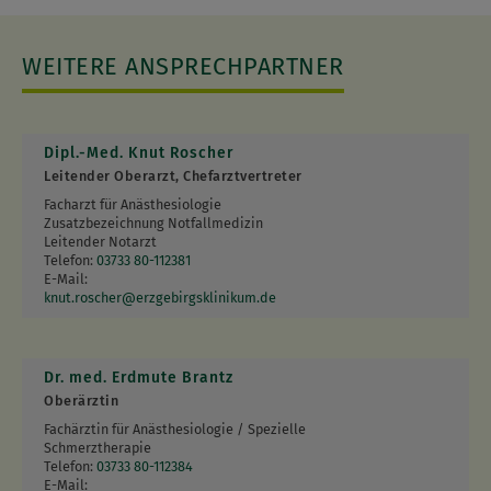
Arbeitsgemeinschaft Sächsischer Notärzte e. V.
1994
Zusatzbezeichnung Notfallmedizin
WEITERE ANSPRECHPARTNER
2003
Leitender Notarzt
2006
Dipl.-Med. Knut Roscher
Stellv. ärztlicher Leiter Rettungsdienst des Landkreises
Leitender Oberarzt, Chefarztvertreter
Annaberg
Facharzt für Anästhesiologie
2006
Zusatzbezeichnung Notfallmedizin
Zusatzbezeichnung spezielle anästhesiologische
Leitender Notarzt
Intensivmedizin
Telefon:
03733 80-112381
E-Mail:
2006
knut.roscher
@
erzgebirgsklinikum.de
Chefarzt der Klinik für Anästhesie und operative
Intensivtherapie
2020
Dr. med. Erdmute Brantz
Ärztlicher Direktor
Oberärztin
Fachärztin für Anästhesiologie / Spezielle
Schmerztherapie
Telefon:
03733 80-112384
E-Mail: