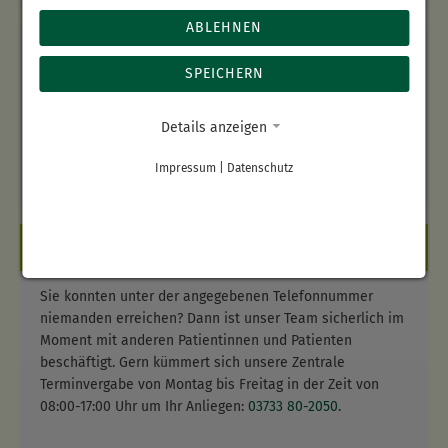
diagnostischen Eingriff
ABLEHNEN
elektronisch gesteuerte Flüssigkeits-,
Multimodale Schmerztherapie
Medikamenten- und Ernährungszufuhr
SPEICHERN
Prophylaxe und Therapie von Druckgeschwüren
Oberärztin Dr. med. Brantz
Ergo- und Physiotherapie, Logopädie
Donnerstag
09:00 - 13:00 Uhr
Details anzeigen
Weaning-Einheit für langzeitbeatmete Patienten
Anmeldung
Impressum
|
Datenschutz
Tel.:
03733 80-2021
ZENTRALE TERMINVERGABE
Sie konnten unter der angegebenen Telefonnummer
niemanden erreichen? Dann ist unser Team sicherlich im
Moment mit anderen Patientinnen und Patienten
beschäftigt. Gern kümmert sich unsere Zentrale
Terminvergabe von Montag bis Freitag in der Zeit von
08:00-17:00 Uhr um Ihr Anliegen:
03733 80-2050
.