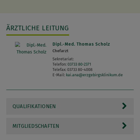
ÄRZTLICHE LEITUNG
Dipl.-Med. Thomas Scholz
Chefarzt
Sekretariat:
Telefon:
03733 80-2371
Telefax:
03733 80-4008
E-Mail:
kai.ana
@
erzgebirgsklinikum.de
QUALIFIKATIONEN
1991 – 1997
Facharztausbildung am Erzgebirgsklinikum Annaberg,
MITGLIEDSCHAFTEN
Klinikum Chemnitz, Universitätsklinikum Leipzig,
Berufsverband Deutscher Anästhesisten
Herzzentrum Leipzig