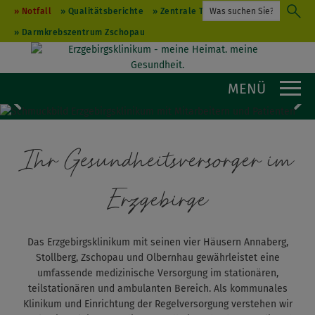
Notfall
Qualitätsberichte
Zentrale Terminvergabe
Darmkrebszentrum Zschopau
MENÜ
Weiter
Zu
Ihr Gesundheitsversorger im
Erzgebirge
Das Erzgebirgsklinikum mit seinen vier Häusern Annaberg,
Stollberg, Zschopau und Olbernhau gewährleistet eine
umfassende medizinische Versorgung im stationären,
teilstationären und ambulanten Bereich. Als kommunales
Klinikum und Einrichtung der Regelversorgung verstehen wir