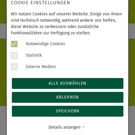
COOKIE EINSTELLUNGEN
weiterlesen
Wir nutzen Cookies auf unserer Website. Einige von ihnen
sind technisch notwendig, während andere uns helfen,
diese Website zu verbessern oder zusätzliche
Funktionalitäten zur Verfügung zu stellen.
Notwendige Cookies
Lebensmelodien
Statistik
23.06.2026
Annaberg
Wenn aus einem Ton eine Pause wird – unter diesem
Externe Medien
Motto stand die jährliche Gedenkveranstaltung für die
auf der Palliativstation des Hauses Annaberg…
ALLE AUSWÄHLEN
weiterlesen
ABLEHNEN
SPEICHERN
Alle Meldungen
Details anzeigen