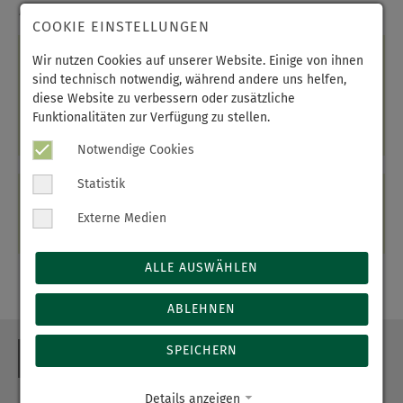
Hygieneschutzmaßnahmen.
COOKIE EINSTELLUNGEN
03.06.2026
Wir nutzen Cookies auf unserer Website. Einige von ihnen
sind technisch notwendig, während andere uns helfen,
19:00 Uhr
diese Website zu verbessern oder zusätzliche
Funktionalitäten zur Verfügung zu stellen.
Erzgebirgsklinikum gGmbH, Station 13 / Kreißsaal,
Chemnitzer Str. 15, 09456 Annaberg-Buchholz
Notwendige Cookies
Statistik
Anmeldung
Tel.:
03733 80-1300
Externe Medien
ALLE AUSWÄHLEN
ABLEHNEN
SPEICHERN
ZURÜCK
Details anzeigen