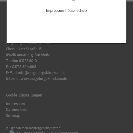
Impressum
|
Datenschutz
Erzgebirgsklinikum gGmbH
Chemnitzer Straße 15
09456 Annaberg-Buchholz
Telefon
03733 80-0
Fax 03733 80-4008
E-Mail
info
@
erzgebirgsklinikum.de
Internet
www.erzgebirgsklinikum.de
Cookie-Einstellungen
Impressum
Datenschutz
Sitemap
(ausgenommen Tochtergesellschaften)