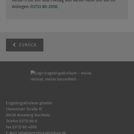
08:00-17:00 Uhr und Freitag von 08:00-14:00 Uhr um Ihr
Anliegen:
03733 80-2050
.
ZURÜCK
Erzgebirgsklinikum gGmbH
Chemnitzer Straße 15
09456 Annaberg-Buchholz
Telefon
03733 80-0
Fax 03733 80-4008
E-Mail
info
@
erzgebirgsklinikum.de