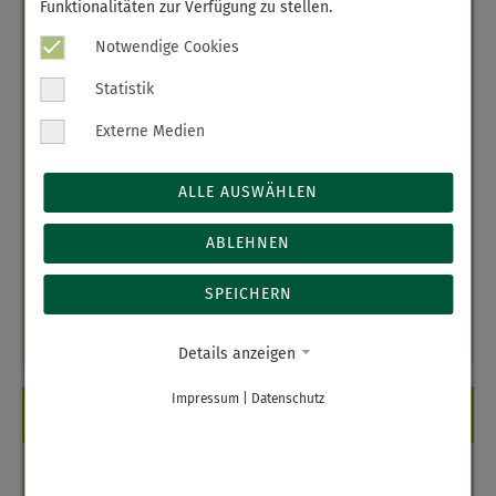
Funktionalitäten zur Verfügung zu stellen.
20.08.
07:30 - 12:00 Uhr
13:00 - 17:30 Uhr
Notwendige Cookies
24.08.
07:15 - 12:30 Uhr
Statistik
13:00 - 15:30 Uhr
Externe Medien
25.08.
07:15 - 12:30 Uhr
13:00 - 16:00 Uhr
ALLE AUSWÄHLEN
26.08.
07:15 - 12:30 Uhr
13:00 - 15:30 Uhr
ABLEHNEN
27.08.
07:15 - 12:30 Uhr
13:00 - 17:00 Uhr
SPEICHERN
28.08.
07:15 - 13:00 Uhr
Details anzeigen
Impressum
|
Datenschutz
BITTE BEACHTEN!
Öffnungszeiten September 2026