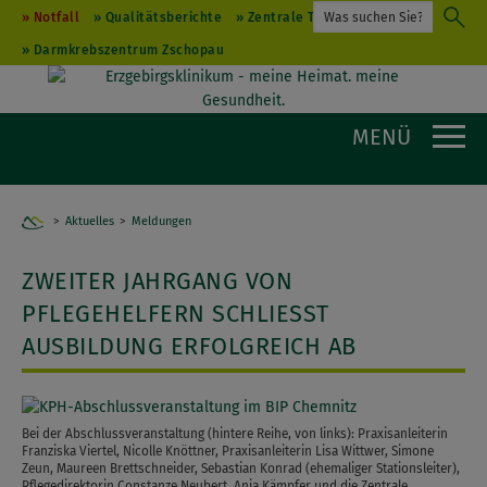
Notfall
Qualitätsberichte
Zentrale Terminvergabe
Darmkrebszentrum Zschopau
MENÜ
Aktuelles
Home
Meldungen
ZWEITER JAHRGANG VON
PFLEGEHELFERN SCHLIESST A
USBILDUNG ERFOLGREICH AB
Bei der Abschlussveranstaltung (hintere Reihe, von links): Praxisanleiterin
Franziska Viertel, Nicolle Knöttner, Praxisanleiterin Lisa Wittwer, Simone
Zeun, Maureen Brettschneider, Sebastian Konrad (ehemaliger Stationsleiter),
Pflegedirektorin Constanze Neubert, Anja Kämpfer und die Zentrale