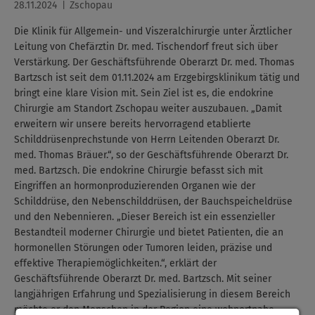
28.11.2024
Zschopau
Die Klinik für Allgemein- und Viszeralchirurgie unter Ärztlicher
Leitung von Chefärztin Dr. med. Tischendorf freut sich über
Verstärkung. Der Geschäftsführende Oberarzt Dr. med. Thomas
Bartzsch ist seit dem 01.11.2024 am Erzgebirgsklinikum tätig und
bringt eine klare Vision mit. Sein Ziel ist es, die endokrine
Chirurgie am Standort Zschopau weiter auszubauen. „Damit
erweitern wir unsere bereits hervorragend etablierte
Schilddrüsenprechstunde von Herrn Leitenden Oberarzt Dr.
med. Thomas Bräuer.“, so der Geschäftsführende Oberarzt Dr.
med. Bartzsch. Die endokrine Chirurgie befasst sich mit
Eingriffen an hormonproduzierenden Organen wie der
Schilddrüse, den Nebenschilddrüsen, der Bauchspeicheldrüse
und den Nebennieren. „Dieser Bereich ist ein essenzieller
Bestandteil moderner Chirurgie und bietet Patienten, die an
hormonellen Störungen oder Tumoren leiden, präzise und
effektive Therapiemöglichkeiten.“, erklärt der
Geschäftsführende Oberarzt Dr. med. Bartzsch. Mit seiner
langjährigen Erfahrung und Spezialisierung in diesem Bereich
möchte er den Menschen in der Region eine wohnortnahe