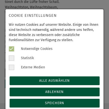
tönet durch die Lüfte froher Schall.
Weihnachtston, Weihnachtsbaum,
Weihnachtsduft in jedem Raum!
COOKIE EINSTELLUNGEN
Hoffmann von Fallersleben
Wir nutzen Cookies auf unserer Website. Einige von ihnen
sind technisch notwendig, während andere uns helfen,
Mit diesem Weihnachtsgruß möchten wir uns herzlich für das
diese Website zu verbessern oder zusätzliche
entgegengebrachte Vertrauen, Ihre Unterstützung und die sehr
Funktionalitäten zur Verfügung zu stellen.
gute Zusammenarbeit bedanken. Wir wünschen Ihnen und Ihrer
Familie eine besinnliche Weihnachtszeit sowie Gesundheit und
Notwendige Cookies
Zufriedenheit für das neue Jahr.
Statistik
Ihr Erzgebirgsklinikum
Externe Medien
ALLE AUSWÄHLEN
ABLEHNEN
SPEICHERN