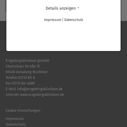
ZURÜCK
Details anzeigen
Impressum
|
Datenschutz
Erzgebirgsklinikum gGmbH
Chemnitzer Straße 15
09456 Annaberg-Buchholz
Telefon
03733 80-0
Fax 03733 80-4008
E-Mail
info
@
erzgebirgsklinikum.de
Internet
www.erzgebirgsklinikum.de
Cookie-Einstellungen
Impressum
Datenschutz