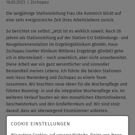
16.05.2023
Zschopau
Die langjährige Stationsleitung Frau Ute Kummich blickt auf
eine sehr ereignisreiche Zeit ihres Arbeitslebens zurück.
So berichtet sie selbst: „Jetzt ist es wirklich soweit. Nach 26
Jahren als Stationsleitung auf der Station E+2 Entbindungs- und
Neugeborenenstation im Erzgebirgsklinikum gGmbH, Haus
Zschopau (vorher Klinikum Mittleres Erzgebirge gGmbH) gehe
ich in Altersteilzeit – noch unwirklich, aber nicht unvorbereitet.
Diese Arbeit war ein ganz wesentlicher und sinnvoller
Bestandteil meines Lebens. Ich führte die beiden Stationen
vom Haus Marienberg und Zschopau zu einem Team
zusammen. Wir brachten neue Ideen für die Wochenpflege und
führten Rooming- in und die integrative Wochenpflege ein. Im
weiteren Verlauf bauten wir den monatlichen Elterninfoabend,
Geschwisterkurs und den Großelternkurs auf. Wir sind stolz
darauf, dass wir überwiegend Einzelzimmer anbieten.
COOKIE EINSTELLUNGEN