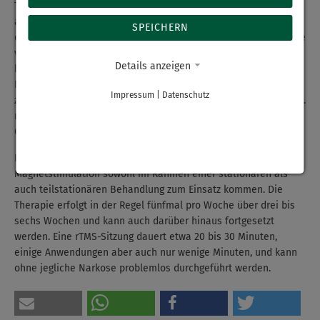
Therapieverfahren, das bislang vorrangig an Unikliniken
angeboten wird. In unserer Region sind wir die erste Klinik, die
SPEICHERN
das neue Verfahren anwendet“, erklärt Oberarzt Thomas Heinze
von der Klinik für Psychiatrie und Psychotherapie. „Wir sind
Details anzeigen
bestrebt, in Zukunft weitere moderne Verfahren zur
Neurostimulation bei uns zu etablieren, um Patienten
Impressum
|
Datenschutz
zusätzlich zu den bestehenden Behandlungsmethoden, wie u. a.
medikamentöse Therapie und Psychotherapie, eine weitere
Option anzubieten“, ergänzt Chefarzt Dr. Bauer.
Im Haus Zschopau kann die repetitive Transkranielle
Magnetstimulation sowohl im Rahmen einer stationären als
auch teilstationären Behandlung zum Einsatz kommen. Die
Therapie erfolgt in der Regel fünfmal pro Woche über drei bis
sechs Wochen und kann auch darüber hinaus fortgesetzt
werden. Eine rTMS-Sitzung dauert etwa 20 bis 30 Minuten,
einige Anwendungen aber auch nur wenige Minuten, und kann
ohne jegliche Narkose problemlos durchgeführt werden.