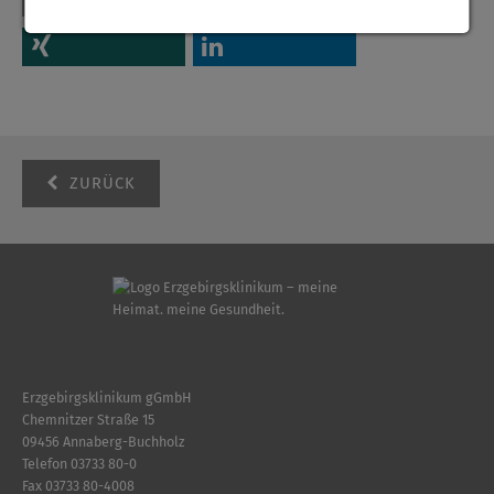
ZURÜCK
Erzgebirgsklinikum gGmbH
Chemnitzer Straße 15
09456 Annaberg-Buchholz
Telefon
03733 80-0
Fax 03733 80-4008