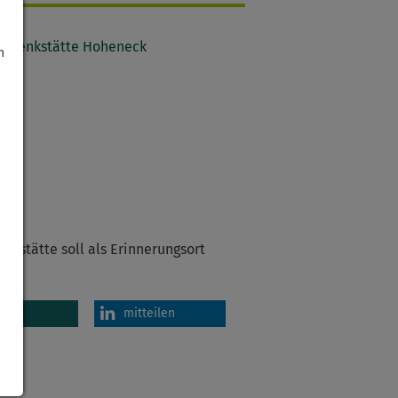
h
kstätte soll als Erinnerungsort
en
mitteilen