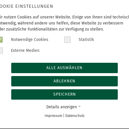
OOKIE EINSTELLUNGEN
ir nutzen Cookies auf unserer Website. Einige von ihnen sind technisc
otwendig, während andere uns helfen, diese Website zu verbessern
hte Bundespräsident Frank Walter
der zusätzliche Funktionalitäten zur Verfügung zu stellen.
 in Stollberg und hielt eine
Notwendige Cookies
Statistik
oto 2). Mit dabei zur
 Veranstaltung waren zwei
Externe Medien
aus Stollberg: die Leiterin der
 (Foto 1, links) und Oberarzt
ALLE AUSWÄHLEN
eilkunde (Foto 1, rechts).
 das größte Frauengefängnis der DDR. Die nun eröffnete Geden
ABLEHNEN
 zur politischen Strafjustiz und Verfolgung in der DDR.
SPEICHERN
teilen
tweet
teil
Details anzeigen
Impressum
|
Datenschutz