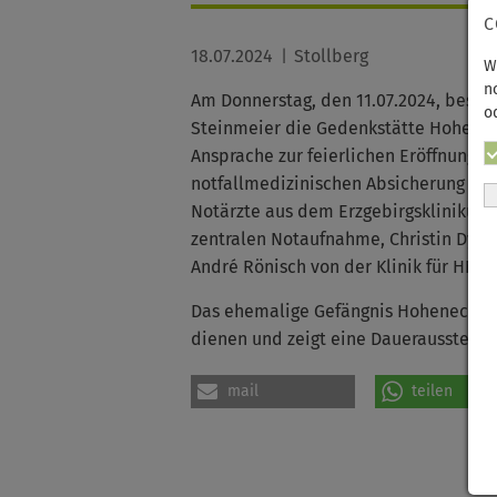
C
18.07.2024
Stollberg
W
n
Am Donnerstag, den 11.07.2024, besuc
o
Steinmeier die Gedenkstätte Hoheneck
Ansprache zur feierlichen Eröffnung (F
notfallmedizinischen Absicherung der
Notärzte aus dem Erzgebirgsklinikum H
zentralen Notaufnahme, Christin Dylong
André Rönisch von der Klinik für HNO-H
Das ehemalige Gefängnis Hoheneck war
dienen und zeigt eine Dauerausstellung
mail
teilen