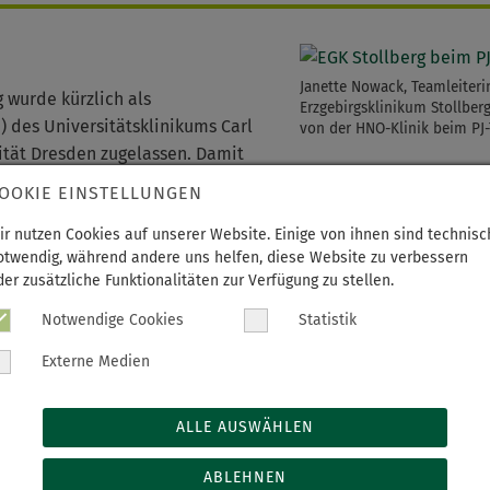
Janette Nowack, Teamleiteri
 wurde kürzlich als
Erzgebirgsklinikum Stollber
 des Universitätsklinikums Carl
von der HNO-Klinik beim PJ-
ität Dresden zugelassen. Damit
öglich, ihr Praktisches Jahr (PJ)
OOKIE EINSTELLUNGEN
ir nutzen Cookies auf unserer Website. Einige von ihnen sind technisc
Facharzt“ am 10. April 2024 in Dresden präsentierte sich das
otwendig, während andere uns helfen, diese Website zu verbessern
 neues Akademisches Lehrkrankenhaus vorgestellt.
der zusätzliche Funktionalitäten zur Verfügung zu stellen.
Notwendige Cookies
Statistik
nun an drei Häusern Medizinstudierende im Praktischen Jahr a
aberg als ALKH der Universität Leipzig und das Haus Zschopa
Externe Medien
nten, die ihre PJ-Zeit gern im Erzgebirgsklinikum in Stollbe
ALLE AUSWÄHLEN
pj-portal.de
ABLEHNEN