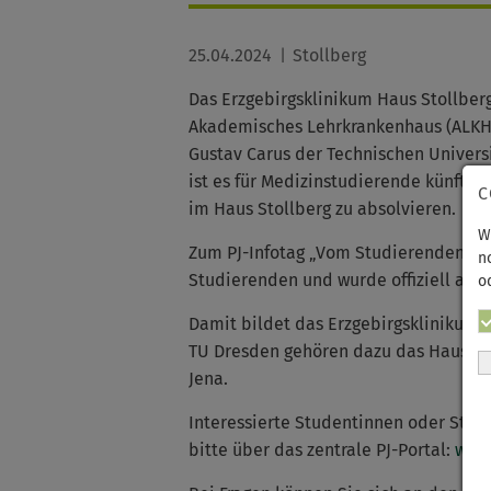
25.04.2024
Stollberg
Das Erzgebirgsklinikum Haus Stollberg
Akademisches Lehrkrankenhaus (ALKH)
Gustav Carus der Technischen Univers
ist es für Medizinstudierende künftig m
C
im Haus Stollberg zu absolvieren.
W
Zum PJ-Infotag „Vom Studierenden zum 
n
Studierenden und wurde offiziell als
o
Damit bildet das Erzgebirgsklinikum 
TU Dresden gehören dazu das Haus Ann
Jena.
Interessierte Studentinnen oder Stude
bitte über das zentrale PJ-Portal:
www.