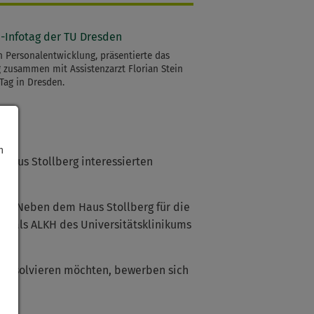
n Personalentwicklung, präsentierte das
g zusammen mit Assistenzarzt Florian Stein
Tag in Dresden.
h
 Haus Stollberg interessierten
us. Neben dem Haus Stollberg für die
u als ALKH des Universitätsklinikums
rg absolvieren möchten, bewerben sich