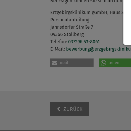
Bei Fragen können Sie sich an den Be
Erzgebirgsklinikum gGmbH, Haus Stol
Personalabteilung
Jahnsdorfer Straße 7
09366 Stollberg
Telefon:
037296 53-8061
E-Mail:
bewerbung
@
erzgebirgsklinik
mail
teilen
ZURÜCK