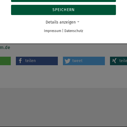
reich Personalwesen im Haus Stollberg wenden:
SPEICHERN
lberg
Details anzeigen
Impressum
|
Datenschutz
um.de
teilen
tweet
teil