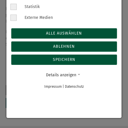
Statistik
Dalir konnte bereits zurück ins Friedensdorf International
gebracht werden. Von dort aus geht es dann zurück in die
Externe Medien
Heimat, zur Familie und den Freunden.
Diese Hilfsaktionen sind möglich aufgrund von Spenden und
ALLE AUSWÄHLEN
durch die Kostenübernahme des Erzgebirgsklinikums – Haus
Stollberg.
ABLEHNEN
SPEICHERN
Details anzeigen
Impressum
|
Datenschutz