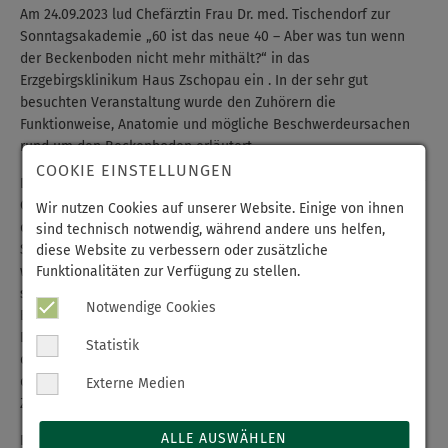
Am 24.09.2023 lud Chefärztin Frau Dr. med. Tischendorf zur
Sonntagsakademie „60 ist das neue 40 – Aber was tun wenn
der Beckenboden nicht mehr mithält?“ in das
Erzgebirgsklinikum Haus Zschopau ein . In der sehr gut
besuchten Veranstaltung wurde den Zuhörern die
Funktionweise, Anatomie und mögliche Beschwerdeursachen
rund um den Beckenboden erläutert.
COOKIE EINSTELLUNGEN
Die Beckenbodenmuskulatur sorgt für den muskulären Halt der
Organe des kleinen Beckens, sichert die Lage und damit auch
Wir nutzen Cookies auf unserer Website. Einige von ihnen
die Funktion der Bauch- und Beckenorgane und sorgt für
sind technisch notwendig, während andere uns helfen,
Sicherheit im Bereich des Enddarmes und der Harnblase. Aber
diese Website zu verbessern oder zusätzliche
Funktionalitäten zur Verfügung zu stellen.
was tun, wenn sich der Beckenboden senkt? Daraus können
sich eine Vielzahl an Beschwerden ergeben, die das Leben der
Notwendige Cookies
Betroffenen erschweren und die Lebensqualität einschränken.
Dabei sind nicht nur Frauen betroffen, auch Männer sind mit
Statistik
dieser Thematik konfrontiert. Dr. med. Tischendorf klärte über
diese Problematik auf und brachte den Zuhörerinnen und
Externe Medien
Zuhörern die Behandlungsmöglichkeiten näher.
ALLE AUSWÄHLEN
Dass dieses Thema präsent ist, zeigten die vielen Fragen, die