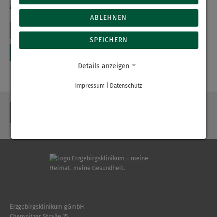
an Dr. med. Tischendorf im Nachgang gerichtet wurden.
ABLEHNEN
SPEICHERN
Details anzeigen
Impressum
|
Datenschutz
ZURÜCK
Erzgebirgsklinikum gGmbH
Chemnitzer Straße 15