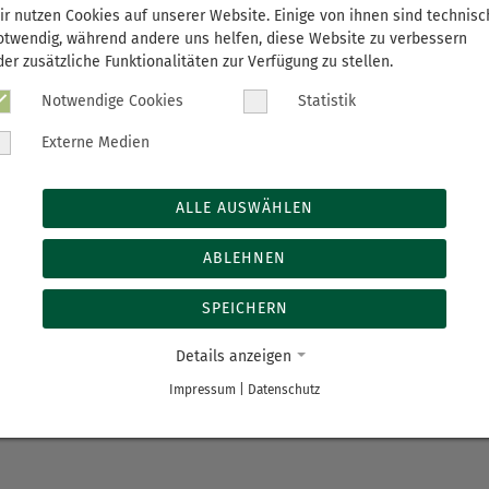
ir nutzen Cookies auf unserer Website. Einige von ihnen sind technisc
otwendig, während andere uns helfen, diese Website zu verbessern
e Erinnerung an einen geliebten
der zusätzliche Funktionalitäten zur Verfügung zu stellen.
05.06.2023 in der Bergkirche Annaberg-Buchholz eine Gedenkve
Notwendige Cookies
Statistik
 verstorbenen Patienten statt. Eingebettet in ein musikalis
rer Wilfried Warnat fand anhand der Symbolik einer Sanduhr
Externe Medien
rschienenen Angehörigen noch Gelegenheit, bei einem Imbiss 
en.
ALLE AUSWÄHLEN
ABLEHNEN
teilen
tweet
teil
SPEICHERN
Details anzeigen
Impressum
|
Datenschutz