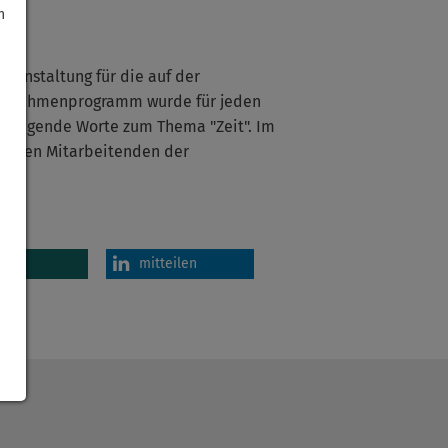
h
ranstaltung für die auf der
ches Rahmenprogramm wurde für jeden
 bewegende Worte zum Thema "Zeit". Im
mit den Mitarbeitenden der
en
mitteilen