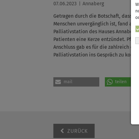
07.06.2023
Annaberg
W
n
Getragen durch die Botschaft, dass di
o
Menschen unvergänglich ist, fand am 
Palliativstation des Hauses Annaberg
Patienten eine Kerze entzündet. Pfar
Anschluss gab es für die zahlreich e
Palliativstation ins Gespräch zu komm
mail
teilen
ZURÜCK