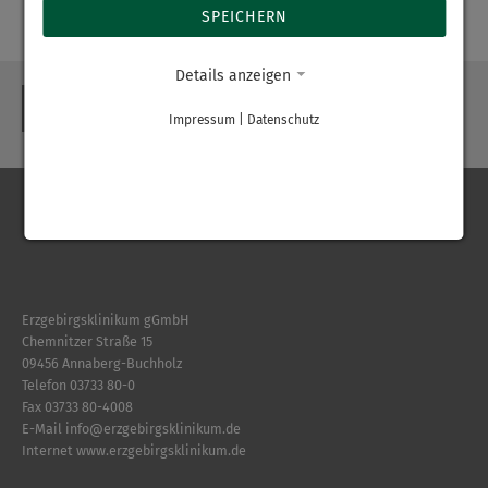
SPEICHERN
Details anzeigen
ZURÜCK
Impressum
|
Datenschutz
Erzgebirgsklinikum gGmbH
Chemnitzer Straße 15
09456 Annaberg-Buchholz
Telefon
03733 80-0
Fax 03733 80-4008
E-Mail
info
@
erzgebirgsklinikum.de
Internet
www.erzgebirgsklinikum.de