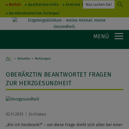
Notfall
Qualitätsberichte
Zentrale Terminvergabe
Darmkrebszentrum Zschopau
MENÜ
Aktuelles
Home
Meldungen
OBERÄRZTIN BEANTWORTET FRAGEN
ZUR HERZGESUNDHEIT
02.11.2023
Zschopau
„Bin ich herzkrank?“ – um diese Frage dreht sich alles bei einer