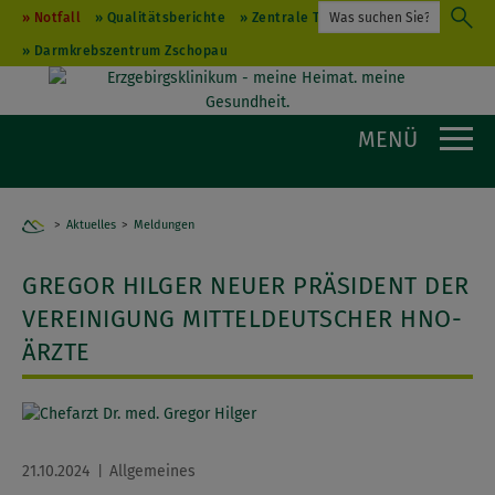
Notfall
Qualitätsberichte
Zentrale Terminvergabe
Darmkrebszentrum Zschopau
MENÜ
Aktuelles
Home
Meldungen
GREGOR HILGER NEUER PRÄSIDENT DER
VEREINIGUNG MITTELDEUTSCHER HNO-
ÄRZTE
21.10.2024
Allgemeines