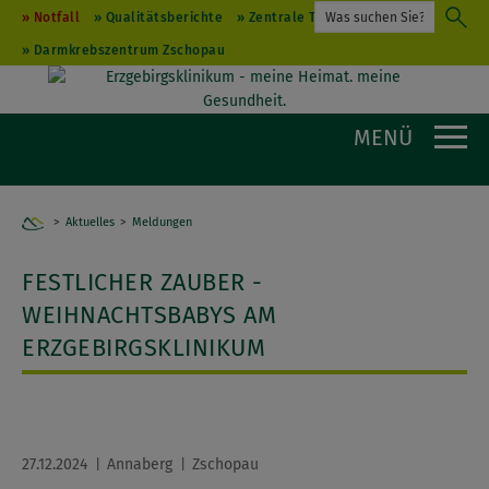
Notfall
Qualitätsberichte
Zentrale Terminvergabe
Darmkrebszentrum Zschopau
MENÜ
Aktuelles
Home
Meldungen
FESTLICHER ZAUBER -
WEIHNACHTSBABYS AM
ERZGEBIRGSKLINIKUM
27.12.2024
Annaberg
Zschopau