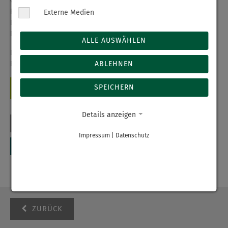
Gespräche führen und Interessenten für eine Ausbildung als
Pflegefachfrau, Pflegefachmann oder Krankenpflegehelfer am
Externe Medien
Erzgebirgsklinikum gewinnen,“ so die Teamleiterin
Personalentwicklung, Janette Nowack.
ALLE AUSWÄHLEN
Du interessierst dich für eine Ausbildung im
ABLEHNEN
Erzgebirgsklinikum? Dann informiere dich hier:
SPEICHERN
AUSBILDUNG IM ERZGEBIRGSKLINIKUM
Details anzeigen
Impressum
|
Datenschutz
ZURÜCK