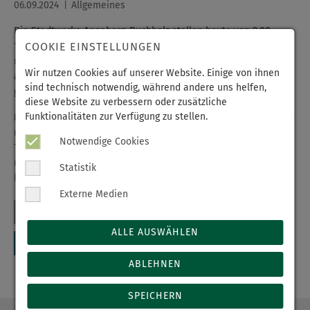
06.09.2024
Allgemeines
Die Stadtwerke Annaberg-Buchholz stellen heute von 9.00 -
COOKIE EINSTELLUNGEN
17.00 Uhr die Daseinsvorsorge ins Rampenlicht und beleuchten
näher, wie vielfältig dieses meist als selbstverständlich
Wir nutzen Cookies auf unserer Website. Einige von ihnen
angesehene Thema ist. Was bedeutet das eigentlich? Wer
sind technisch notwendig, während andere uns helfen,
gehört dazu? Wer ist 24/7 für andere im Einsatz?
diese Website zu verbessern oder zusätzliche
Funktionalitäten zur Verfügung zu stellen.
Mit dabei ist auch das Erzgebirgsklinikum, das an seinem Stand
neben Informationen rund um das Klinikum auch eine
Notwendige Cookies
Teddyklinik anbietet, bei der kleine und große Besucherinnen
und Besucher ihre kuscheligen Freunde selbst verarzten
Statistik
können.
Externe Medien
ALLE AUSWÄHLEN
ABLEHNEN
SPEICHERN