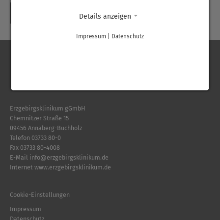
ZURÜCK
Details anzeigen
Impressum
|
Datenschutz
Erzgebirgsklinikum gGmbH
Chemnitzer Straße 15
09456 Annaberg-Buchholz
Telefon
03733 80-0
Fax 03733 80-4008
E-Mail
info
@
erzgebirgsklinikum.de
Internet
www.erzgebirgsklinikum.de
Cookie-Einstellungen
Impressum
Datenschutz