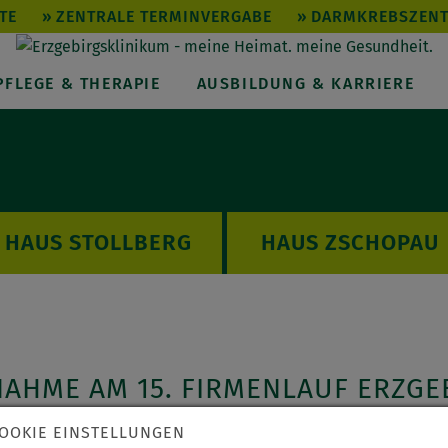
TE
ZENTRALE TERMINVERGABE
DARMKREBSZEN
PFLEGE & THERAPIE
AUSBILDUNG & KARRIERE
STOLLBERG
ZSCHOPAU
NAHME AM 15. FIRMENLAUF ERZGE
OOKIE EINSTELLUNGEN