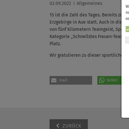
02.09.2022
Allgemeines
W
n
15 ist die Zahl des Tages. Bereits zum
o
Erzgebirge in Aue statt. Auch in dies
von fünf Kilometern Teamgeist, Sportl
Kategorie „Schnellstes Frauen-Team“ 
Platz.
Wir gratulieren zu dieser sportlichen 
mail
teilen
ZURÜCK