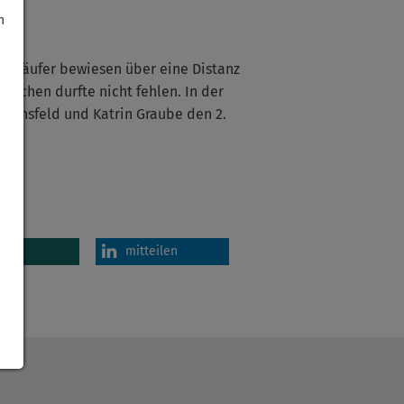
h
und Läufer bewiesen über eine Distanz
ppchen durfte nicht fehlen. In der
Mannsfeld und Katrin Graube den 2.
en
mitteilen