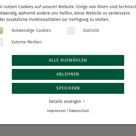
ir nutzen Cookies auf unserer Website. Einige von ihnen sind technisc
otwendig, während andere uns helfen, diese Website zu verbessern
 15 Mal fand der Firmenlauf
der zusätzliche Funktionalitäten zur Verfügung zu stellen.
em Jahr war das Erzgebirgsklinikum vertreten. 15 Läuferinnen 
Notwendige Cookies
Statistik
ichkeit sowie Durchhaltevermögen. Auch ein Platz auf dem Tre
belegten Susann Schubert (Captain), Katrin Mannsfeld, Paula 
Externe Medien
Leistung!
ALLE AUSWÄHLEN
ABLEHNEN
teilen
tweet
teil
SPEICHERN
Details anzeigen
Impressum
|
Datenschutz