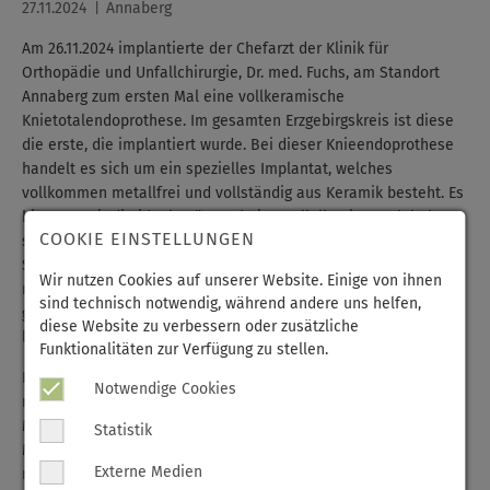
27.11.2024
Annaberg
Am 26.11.2024 implantierte der Chefarzt der Klinik für
Orthopädie und Unfallchirurgie, Dr. med. Fuchs, am Standort
Annaberg zum ersten Mal eine vollkeramische
Knietotalendoprothese. Im gesamten Erzgebirgskreis ist diese
die erste, die implantiert wurde. Bei dieser Knieendoprothese
handelt es sich um ein spezielles Implantat, welches
vollkommen metallfrei und vollständig aus Keramik besteht. Es
bietet somit die ideale Lösung bei Metallallergien. „Ich habe
COOKIE EINSTELLUNGEN
selbst vor über zehn Jahren die ersten Einsatze und
Studienuntersuchungen am Universitätsklinikum in Erlangen
Wir nutzen Cookies auf unserer Website. Einige von ihnen
miterlebt und kann sagen, dass die Keramikknieprothesen die
sind technisch notwendig, während andere uns helfen,
gleichen sehr guten Ergebnisse in Haltbarkeit und Funktion
diese Website zu verbessern oder zusätzliche
liefern wie herkömmliche Metallimplantate“, so der Chefarzt.
Funktionalitäten zur Verfügung zu stellen.
Implantiert wurde die Prothese bei einer Patientin, die schon
Notwendige Cookies
mehrfach in der Vergangenheit auf verschiedene
Metallimplantate unerwünscht reagierte, eine nachgewiesene
Statistik
Metallallergie hat und an Rheuma leidet. Aufgrund der
Externe Medien
negativen Vorerfahrungen mit starken Schmerzen und