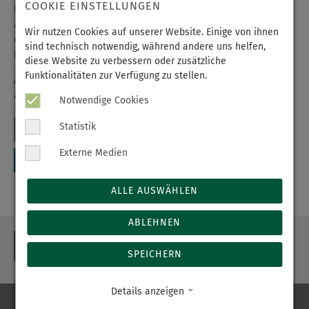
COOKIE EINSTELLUNGEN
Die kleine Leni Lotta wurde 08:18 Uhr geboren. Sie bringt 2650 g
auf die Waage und ist 50 cm lang. Am Abend folgte David. Er
Wir nutzen Cookies auf unserer Website. Einige von ihnen
erblickte 20:09 Uhr mit den Maßen von 4090 g und 56 cm das
sind technisch notwendig, während andere uns helfen,
Licht der Welt.
diese Website zu verbessern oder zusätzliche
Funktionalitäten zur Verfügung zu stellen.
Alles Liebe für eure Zukunft wünscht euch das Storchenteam
aus Annaberg-Buchholz.
Notwendige Cookies
Statistik
Externe Medien
ALLE AUSWÄHLEN
ABLEHNEN
ZURÜCK
SPEICHERN
Details anzeigen