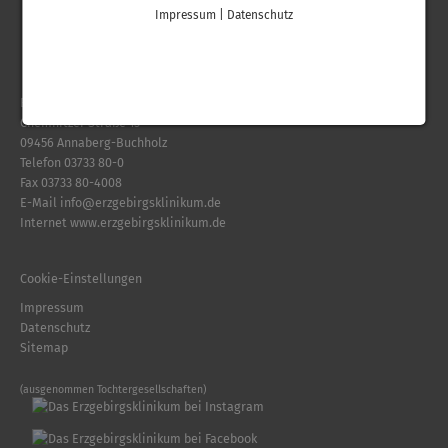
Impressum
|
Datenschutz
Erzgebirgsklinikum gGmbH
Chemnitzer Straße 15
09456 Annaberg-Buchholz
Telefon
03733 80-0
Fax 03733 80-4008
E-Mail
info
@
erzgebirgsklinikum.de
Internet
www.erzgebirgsklinikum.de
Cookie-Einstellungen
Impressum
Datenschutz
Sitemap
(ausgenommen Tochtergesellschaften)