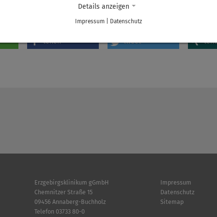
Details anzeigen
naberg
Impressum
|
Datenschutz
teilen
tweet
teil
Erzgebirgsklinikum gGmbH
Impressum
Chemnitzer Straße 15
Datenschutz
09456 Annaberg-Buchholz
Sitemap
Telefon
03733 80-0