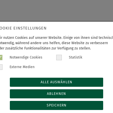
 Haus Annaberg
OOKIE EINSTELLUNGEN
3
ir nutzen Cookies auf unserer Website. Einige von ihnen sind technisc
otwendig, während andere uns helfen, diese Website zu verbessern
 alle waren bereit, alles war vorbereitet, denn Erwin und Os
der zusätzliche Funktionalitäten zur Verfügung zu stellen.
Notwendige Cookies
Statistik
klinikum wurde Erwin um 17:04 Uhr mit 2700g und 48cm gebore
und 48 cm ebenfalls auf natürlichem Weg das Licht der Welt.
Externe Medien
ingspärchen in diesem Jahr begrüßen.
ALLE AUSWÄHLEN
chwester, die 2019 ebenfalls in Annaberg geboren wurde.
ABLEHNEN
und alles Gute.
SPEICHERN
 noch viele Fragen? Gern können Sie uns jederzeit kontaktiere
gsklinikum.de