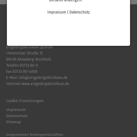
Impressum
|
Datenschutz
Erzgebirgsklinikum gGmbH
Chemnitzer Straße 15
09456 Annaberg-Buchholz
Telefon
03733 80-0
Fax 03733 80-4008
E-Mail
info
@
erzgebirgsklinikum.de
Internet
www.erzgebirgsklinikum.de
Cookie-Einstellungen
Impressum
Datenschutz
Sitemap
(ausgenommen Tochtergesellschaften)