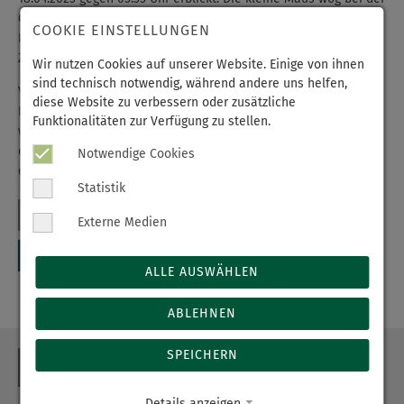
Geburt 3920 Gramm und war stolze 53 cm groß. Die Mama der
COOKIE EINSTELLUNGEN
Kleinen arbeitet selbst als Krankenschwester am Standort in
Zschopau.
Wir nutzen Cookies auf unserer Website. Einige von ihnen
sind technisch notwendig, während andere uns helfen,
Vor einigen Jahren erlebten sie und ihr Mann bereits hier im
diese Website zu verbessern oder zusätzliche
Haus die Geburten ihrer ersten beiden Töchter (4 und 8 Jahre)
Funktionalitäten zur Verfügung zu stellen.
wo sie sich sehr wohlgefühlt haben. Nun durften Sie zum 3. Mal
diesen tollen Service der Entbindungsstation genießen, durch
Notwendige Cookies
die Geburt ihrer süßen Tochter Thea Luise Löschner.
Statistik
Externe Medien
ALLE AUSWÄHLEN
ABLEHNEN
SPEICHERN
ZURÜCK
Details anzeigen