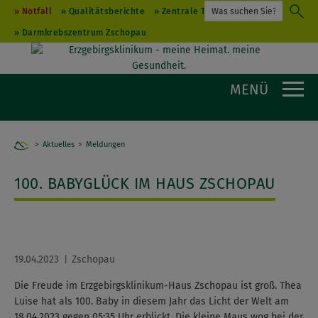
Notfall
Qualitätsberichte
Zentrale Terminvergabe
Darmkrebszentrum Zschopau
MENÜ
Aktuelles
Home
Meldungen
100. BABYGLÜCK IM HAUS ZSCHOPAU
19.04.2023
Zschopau
Die Freude im Erzgebirgsklinikum-Haus Zschopau ist groß. Thea
Luise hat als 100. Baby in diesem Jahr das Licht der Welt am
18.04.2023 gegen 05:35 Uhr erblickt. Die kleine Maus wog bei der