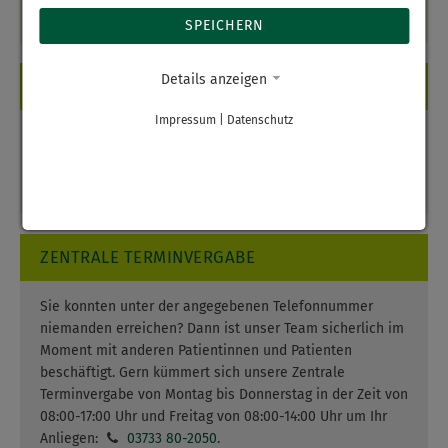
11.08.2026
.
SPEICHERN
Details anzeigen
ÖFFNUNGSZEITEN
Impressum
|
Datenschutz
Dienstag:
07:30 - 13:00 Uhr
Mittwoch:
07:30 - 13:30 Uhr
Donnerstag:
07:30 - 13:30 Uhr
ZENTRALE TERMINVERGABE
Sie konnten unter der angegebenen Telefonnummer
niemanden erreichen? Dann ist unser Team sicherlich im
Moment mit anderen Patientinnen und Patienten
beschäftigt. Gern kümmert sich unsere Zentrale
Terminvergabe von Montag bis Donnerstag in der Zeit von
08:00-17:00 Uhr und Freitag von 08:00-14:00 Uhr um Ihr
Anliegen:
03733 80-2050
.