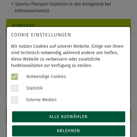
Synvisc-Therapie (Injektion in das Kniegelenk bei
Arthroseschmerz)
KONTAKT
COOKIE EINSTELLUNGEN
Medizinisches Versorgungszentrum
Wir nutzen Cookies auf unserer Website. Einige von ihnen
Praxis für Chirurgie
sind technisch notwendig, während andere uns helfen,
Seminarstraße 41
diese Website zu verbessern oder zusätzliche
08298 Schneeberg
Funktionalitäten zur Verfügung zu stellen.
Ihr Weg zu uns
Notwendige Cookies
Telefon:
03772 3710697
Statistik
Telefax:
03772 3710698
E-Mail:
chir.-gemeinschaftspraxis
@
freenet.de
Externe Medien
BITTE BEACHTEN!
ALLE AUSWÄHLEN
ABLEHNEN
Die Praxis bleibt wie folgt geschlossen:
27.07. -