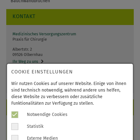
Bauchwandbrüchen
KONTAKT
Medizinisches Versorgungszentrum
Praxis für Chirurgie
Albertstr. 2
09526 Olbernhau
Ihr Weg zu uns
COOKIE EINSTELLUNGEN
Telefon:
037360 72556
Telefax:
037360 79946
Wir nutzen Cookies auf unserer Website. Einige von ihnen
E-Mail:
nch.ol
@
mvz.erzgebirgsklinikum.de
sind technisch notwendig, während andere uns helfen,
diese Website zu verbessern oder zusätzliche
Funktionalitäten zur Verfügung zu stellen.
BITTE BEACHTEN!
Notwendige Cookies
Die Sprechstunde von Dipl.-Med. Körner entfällt vom
Statistik
02.07.-10.07.2026
.
Vertretung
: keine
Externe Medien