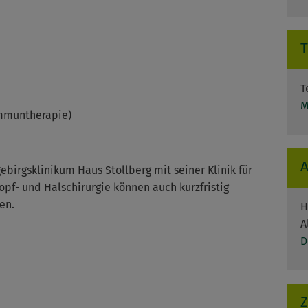
T
M
Immuntherapie)
birgsklinikum Haus Stollberg mit seiner Klinik für
pf- und Halschirurgie können auch kurzfristig
en.
H
A
D