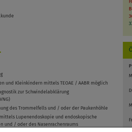
H
B
ilkunde
3
3
N
P
ng
M
en und Kleinkindern mittels TEOAE / AABR möglich
D
agnostik zur Schwindelabklärung
 VNG)
M
ung des Trommelfells und / oder der Paukenhöhle
 mittels Lupenendoskopie und endoskopische
F
n und / oder des Nasenrachenraums