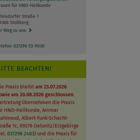
raxen für HNO-Heilkunde
ahnsdorfer Straße 7
9366 Stollberg
hr Weg zu uns
elefon:
037296 53-9030
BITTE BEACHTEN!
ie Praxis bleibt
am 23.07.2026
owie am 20.08.2026 geschlossen
.
ertretung übernehmen die Praxis
ür HNO-Heilkunde, Ammar
ahmoud, Albert-Funk-Schacht-
traße 1c, 09376 Oelsnitz/Erzgebirge
Tel.
037298 2483
) und die Praxis für