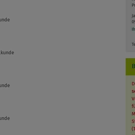
P
J
kunde
0
I
T
ilkunde
D
kunde
s
V
f
M
kunde
S
(