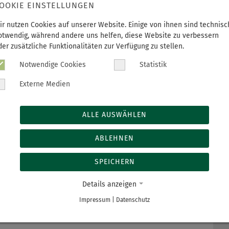
k der Nasennebenhöhlen / Hals
OOKIE EINSTELLUNGEN
ektrokauterisation
ir nutzen Cookies auf unserer Website. Einige von ihnen sind technisc
P
otwendig, während andere uns helfen, diese Website zu verbessern
der zusätzliche Funktionalitäten zur Verfügung zu stellen.
M
LATIVEN SOFORTTYPALLERGIEN:
Notwendige Cookies
Statistik
D
Externe Medien
D
ALLE AUSWÄHLEN
F
ABLEHNEN
SPEICHERN
FAHREN AN:
Details anzeigen
Impressum
|
Datenschutz
M