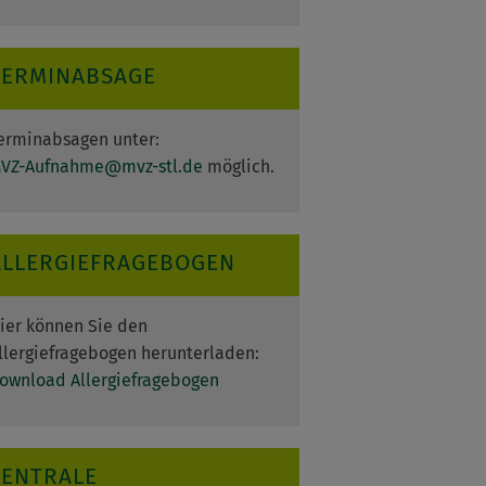
TERMINABSAGE
erminabsagen unter:
VZ-Aufnahme
@
mvz-stl.de
möglich.
ALLERGIEFRAGEBOGEN
ier können Sie den
llergiefragebogen herunterladen:
ownload Allergiefragebogen
ZENTRALE