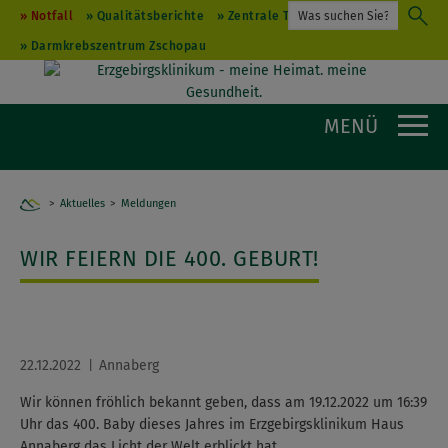
Notfall
Qualitätsberichte
Zentrale Terminvergabe
Darmkrebszentrum Zschopau
MENÜ
Aktuelles
Home
Meldungen
WIR FEIERN DIE 400. GEBURT!
22.12.2022
Annaberg
Wir können fröhlich bekannt geben, dass am 19.12.2022 um 16:39
Uhr das 400. Baby dieses Jahres im Erzgebirgsklinikum Haus
Annaberg das Licht der Welt erblickt hat.