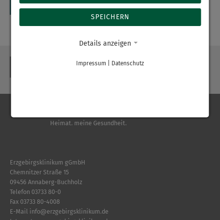
SPEICHERN
Details anzeigen
Impressum
|
Datenschutz
ZURÜCK
Erzgebirgsklinikum gGmbH
Chemnitzer Straße 15
09456 Annaberg-Buchholz
Telefon
03733 80-0
Fax 03733 80-4008
E-Mail
info
@
erzgebirgsklinikum.de