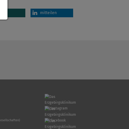
en
mitteilen
sellschaften)