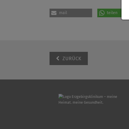
mail
teilen
ZURÜCK