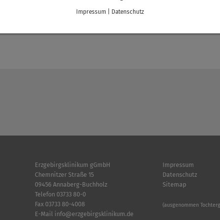
Impressum
|
Datenschutz
teilen
tweet
teil
Erzgebirgsklinikum gGmbH
Impressum
Chemnitzer Straße 15
Datenschutz
09456 Annaberg-Buchholz
Sitemap
Telefon
03733 80-0
Fax 03733 80-4008
(ausgenommen Tochterge
E-Mail
info
@
erzgebirgsklinikum.de